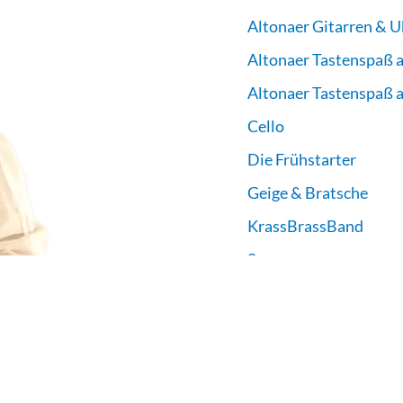
Altonaer Gitarren & U
Altonaer Tastenspaß a
Altonaer Tastenspaß a
Cello
Die Frühstarter
Geige & Bratsche
KrassBrassBand
Saz
Trommeln, Percussion
Alle Kurse