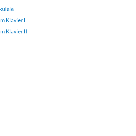
kulele
m Klavier I
m Klavier II
 & Schlagzeug