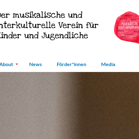
Der musikalische und
interkulturelle Verein für
Kinder und Jugendliche
About
News
Förder*innen
Media