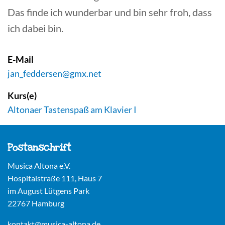
Das finde ich wunderbar und bin sehr froh, dass
ich dabei bin.
E-Mail
jan_feddersen@gmx.net
Kurs(e)
Altonaer Tastenspaß am Klavier I
Postanschrift
Musica Altona e.V.
Hospitalstraße 111, Haus 7
im August Lütgens Park
22767 Hamburg
kontakt@musica-altona.de