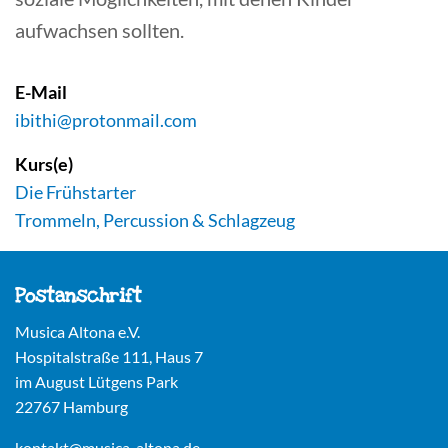
aufwachsen sollten.
E-Mail
ibithi@protonmail.com
Kurs(e)
Die Frühstarter
Trommeln, Percussion & Schlagzeug
Postanschrift
Musica Altona e.V.
Hospitalstraße 111, Haus 7
im August Lütgens Park
22767 Hamburg
kontakt@musica-altona.de