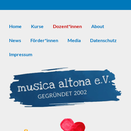
Home
Kurse
Dozent*innen
About
News
Förder*innen
Media
Datenschutz
Impressum